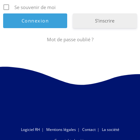
Se souvenir de moi
S’inscrire
Mot de passe oublié ?
Logiciel RH
Mentions légales
Contact
La société