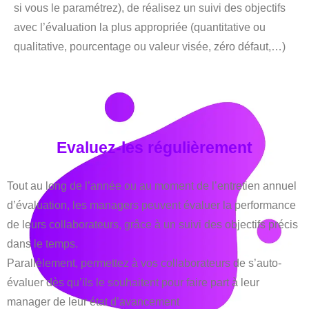
si vous le paramétrez), de réalisez un suivi des objectifs
avec l’évaluation la plus appropriée (quantitative ou
qualitative, pourcentage ou valeur visée, zéro défaut,…)
Evaluez-les régulièrement
Tout au long de l’année ou au moment de l’entretien annuel
d’évaluation, les managers peuvent évaluer la performance
de leurs collaborateurs, grâce à un suivi des objectifs précis
dans le temps.
Parallèlement, permettez à vos collaborateurs de s’auto-
évaluer dès qu’ils le souhaitent pour faire part à leur
manager de leur état d’avancement