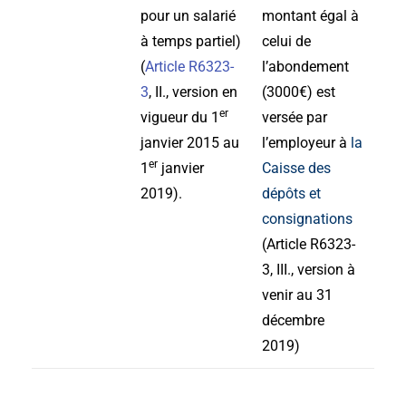
pour un salarié
montant égal à
à temps partiel)
celui de
(
Article R6323-
l’abondement
3
, II., version en
(3000€) est
er
vigueur du 1
versée par
janvier 2015 au
l’employeur à
la
er
1
janvier
Caisse des
2019).
dépôts et
consignations
(Article R6323-
3, III., version à
venir au 31
décembre
2019)