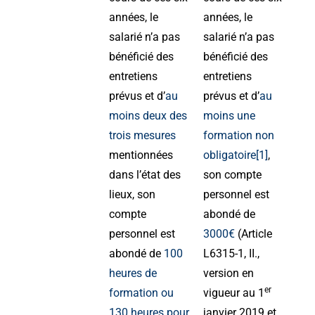
années, le
années, le
salarié n’a pas
salarié n’a pas
bénéficié des
bénéficié des
entretiens
entretiens
prévus et d’
au
prévus et d’
au
moins deux des
moins une
trois mesures
formation non
mentionnées
obligatoire
[1]
,
dans l’état des
son compte
lieux, son
personnel est
compte
abondé de
personnel est
3000€
(Article
abondé de
100
L6315-1, II.,
heures de
version en
er
formation ou
vigueur au 1
130 heures pour
janvier 2019 et