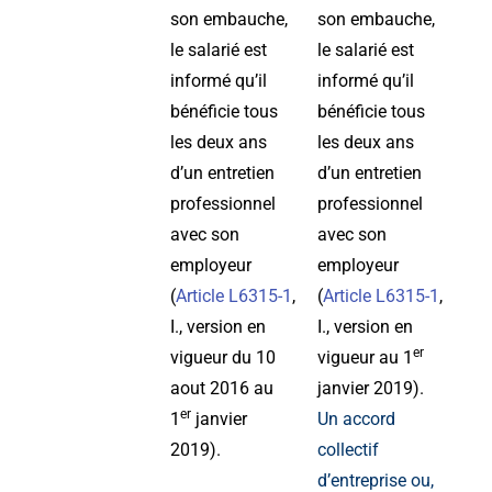
son embauche,
son embauche,
le salarié est
le salarié est
informé qu’il
informé qu’il
bénéficie tous
bénéficie tous
les deux ans
les deux ans
d’un entretien
d’un entretien
professionnel
professionnel
avec son
avec son
employeur
employeur
(
Article L6315-1
,
(
Article L6315-1
,
I., version en
I., version en
er
vigueur du 10
vigueur au 1
aout 2016 au
janvier 2019).
er
1
janvier
Un accord
2019).
collectif
d’entreprise ou,