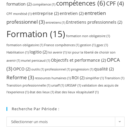
compétences
(6)
CPF
(4)
formation
(2)
compétence
(1)
entretien
entreprise
(2)
entretien
(2)
CPF monétisé
(1)
professionnel
(3)
Entretiens professionnels
(2)
entretiens
(1)
Formation
(15)
formation non obligatoire
(1)
formation obligatoire
(1)
France compétences
(1)
gestion
(1)
gpec
(1)
logitio
(2)
Habilitation
(1)
loi avenir
(1)
loi pour la liberté de choisir son
OPCA
Objectifs et performance
(2)
avenir
(1)
muriel penicaud
(1)
(3)
OPCO
(2)
qualité
(2)
outils
(1)
professionnel
(1)
progression
(1)
Reforme
(3)
ROI
(2)
ressources humaines
(1)
simplifier
(1)
Transition
(1)
Transition professionnelle
(1)
ursaff
(1)
URSSAF
(1)
validation des acquis de
l'experience
(1)
état des lieux
(1)
état des lieux récapitulatif
(1)
Recherche Par Période :
Sélectionner un mois