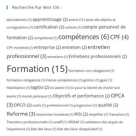
Recherche Par Mot Clé :
apprentissage
(2)
abondement
(1)
avenir
(1)
Caisse des dépôts et
certification
(2)
compte personnel de
consignations
(1)
collecte
(1)
compétences
(6)
CPF
(4)
formation
(2)
compétence
(1)
entretien
entreprise
(2)
entretien
(2)
CPF monétisé
(1)
professionnel
(3)
Entretiens professionnels
(2)
entretiens
(1)
Formation
(15)
formation non obligatoire
(1)
formation obligatoire
(1)
France compétences
(1)
gestion
(1)
gpec
(1)
logitio
(2)
Habilitation
(1)
loi avenir
(1)
loi pour la liberté de choisir son
OPCA
Objectifs et performance
(2)
avenir
(1)
muriel penicaud
(1)
(3)
OPCO
(2)
qualité
(2)
outils
(1)
professionnel
(1)
progression
(1)
Reforme
(3)
ROI
(2)
ressources humaines
(1)
simplifier
(1)
Transition
(1)
Transition professionnelle
(1)
ursaff
(1)
URSSAF
(1)
validation des acquis de
l'experience
(1)
état des lieux
(1)
état des lieux récapitulatif
(1)