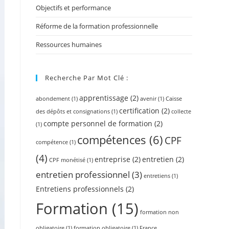
Objectifs et performance
Réforme de la formation professionnelle
Ressources humaines
Recherche Par Mot Clé :
apprentissage
(2)
abondement
(1)
avenir
(1)
Caisse
certification
(2)
des dépôts et consignations
(1)
collecte
compte personnel de formation
(2)
(1)
compétences
(6)
CPF
compétence
(1)
(4)
entreprise
(2)
entretien
(2)
CPF monétisé
(1)
entretien professionnel
(3)
entretiens
(1)
Entretiens professionnels
(2)
Formation
(15)
formation non
obligatoire
(1)
formation obligatoire
(1)
France