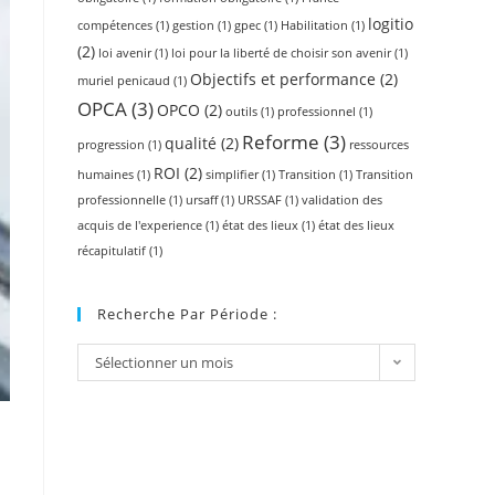
logitio
compétences
(1)
gestion
(1)
gpec
(1)
Habilitation
(1)
(2)
loi avenir
(1)
loi pour la liberté de choisir son avenir
(1)
Objectifs et performance
(2)
muriel penicaud
(1)
OPCA
(3)
OPCO
(2)
outils
(1)
professionnel
(1)
Reforme
(3)
qualité
(2)
progression
(1)
ressources
ROI
(2)
humaines
(1)
simplifier
(1)
Transition
(1)
Transition
professionnelle
(1)
ursaff
(1)
URSSAF
(1)
validation des
acquis de l'experience
(1)
état des lieux
(1)
état des lieux
récapitulatif
(1)
Recherche Par Période :
Sélectionner un mois