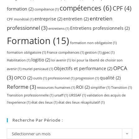
compétences
(6)
CPF
(4)
formation
(2)
compétence
(1)
entretien
entreprise
(2)
entretien
(2)
CPF monétisé
(1)
professionnel
(3)
Entretiens professionnels
(2)
entretiens
(1)
Formation
(15)
formation non obligatoire
(1)
formation obligatoire
(1)
France compétences
(1)
gestion
(1)
gpec
(1)
logitio
(2)
Habilitation
(1)
loi avenir
(1)
loi pour la liberté de choisir son
OPCA
Objectifs et performance
(2)
avenir
(1)
muriel penicaud
(1)
(3)
OPCO
(2)
qualité
(2)
outils
(1)
professionnel
(1)
progression
(1)
Reforme
(3)
ROI
(2)
ressources humaines
(1)
simplifier
(1)
Transition
(1)
Transition professionnelle
(1)
ursaff
(1)
URSSAF
(1)
validation des acquis de
l'experience
(1)
état des lieux
(1)
état des lieux récapitulatif
(1)
Recherche Par Période :
Sélectionner un mois