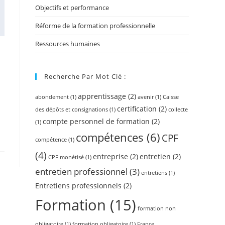
Objectifs et performance
Réforme de la formation professionnelle
Ressources humaines
Recherche Par Mot Clé :
apprentissage
(2)
abondement
(1)
avenir
(1)
Caisse
certification
(2)
des dépôts et consignations
(1)
collecte
compte personnel de formation
(2)
(1)
compétences
(6)
CPF
compétence
(1)
(4)
entreprise
(2)
entretien
(2)
CPF monétisé
(1)
entretien professionnel
(3)
entretiens
(1)
Entretiens professionnels
(2)
Formation
(15)
formation non
obligatoire
(1)
formation obligatoire
(1)
France