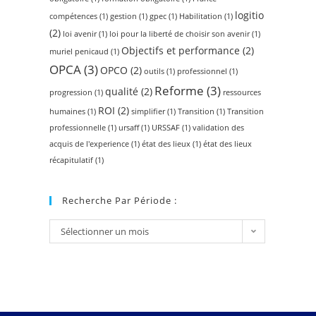
logitio
compétences
(1)
gestion
(1)
gpec
(1)
Habilitation
(1)
(2)
loi avenir
(1)
loi pour la liberté de choisir son avenir
(1)
Objectifs et performance
(2)
muriel penicaud
(1)
OPCA
(3)
OPCO
(2)
outils
(1)
professionnel
(1)
Reforme
(3)
qualité
(2)
progression
(1)
ressources
ROI
(2)
humaines
(1)
simplifier
(1)
Transition
(1)
Transition
professionnelle
(1)
ursaff
(1)
URSSAF
(1)
validation des
acquis de l'experience
(1)
état des lieux
(1)
état des lieux
récapitulatif
(1)
Recherche Par Période :
Sélectionner un mois