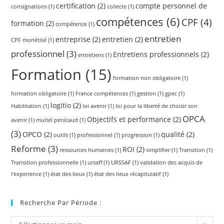
certification
(2)
compte personnel de
consignations
(1)
collecte
(1)
compétences
(6)
CPF
(4)
formation
(2)
compétence
(1)
entretien
entreprise
(2)
entretien
(2)
CPF monétisé
(1)
professionnel
(3)
Entretiens professionnels
(2)
entretiens
(1)
Formation
(15)
formation non obligatoire
(1)
formation obligatoire
(1)
France compétences
(1)
gestion
(1)
gpec
(1)
logitio
(2)
Habilitation
(1)
loi avenir
(1)
loi pour la liberté de choisir son
OPCA
Objectifs et performance
(2)
avenir
(1)
muriel penicaud
(1)
(3)
OPCO
(2)
qualité
(2)
outils
(1)
professionnel
(1)
progression
(1)
Reforme
(3)
ROI
(2)
ressources humaines
(1)
simplifier
(1)
Transition
(1)
Transition professionnelle
(1)
ursaff
(1)
URSSAF
(1)
validation des acquis de
l'experience
(1)
état des lieux
(1)
état des lieux récapitulatif
(1)
Recherche Par Période :